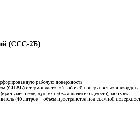
ый (ССС-2Б)
ерфорированную рабочую поверхность.
ком
(СП-5Б)
с термопластовой рабочей поверхностью и коорди
кран-смеситель, душ на гибком шланге отдельно), мойкой.
опитель (40 литров + объем пространства под съемной поверхно