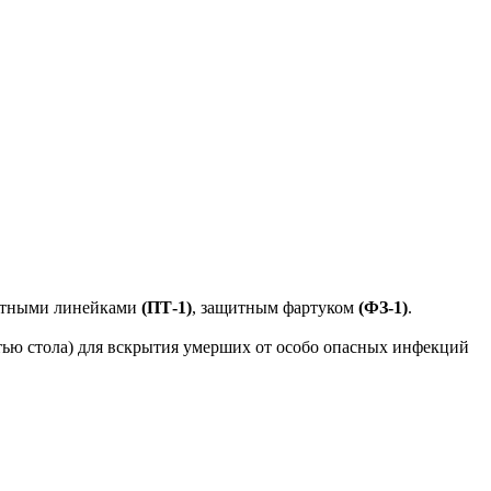
натными линейками
(ПТ-1)
, защитным фартуком
(ФЗ-1)
.
стью стола) для вскрытия умерших от особо опасных инфекций