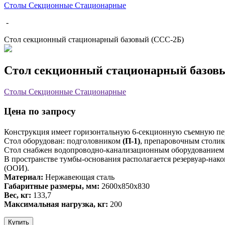
Столы Секционные Стационарные
-
Стол секционный стационарный базовый (ССС-2Б)
Стол секционный стационарный базов
Столы Секционные Стационарные
Цена по запросу
Конструкция имеет горизонтальную 6-секционную съемную п
Стол оборудован: подголовником
(П-1)
, препаровочным столи
Стол снабжен водопроводно-канализационным оборудованием (
В пространстве тумбы-основания располагается резервуар-нак
(ООИ).
Материал:
Нержавеющая сталь
Габаритные размеры, мм:
2600х850х830
Вес, кг:
133,7
Максимальная нагрузка, кг:
200
Купить