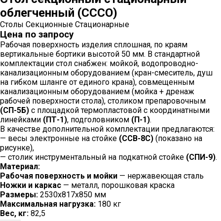
облегченный (СССО)
Столы Секционные Стационарные
Цена по запросу
Рабочая поверхность изделия сплошная, по краям
вертикальные бортики высотой 50 мм. В стандартной
комплектации стол снабжен: мойкой, водопроводно-
канализационным оборудованием (кран-смеситель, душ
на гибком шланге от единого крана), совмещенным
канализационным оборудованием (мойка + дренаж
рабочей поверхности стола), столиком препаровочным
(СП-5Б)
с площадкой термопластовой с координатными
линейками
(ПТ-1)
, подголовником
(П-1)
.
В качестве дополнительной комплектации предлагаются:
— весы электронные на стойке
(ССВ-8С)
(показано на
рисунке),
— столик инструментальный на подкатной стойке
(СПИ-9)
.
Материал:
Рабочая поверхность и мойки
— нержавеющая сталь
Ножки и каркас
— металл, порошковая краска
Размеры:
2530х817х850 мм
Максимальная нагрузка:
180 кг
Вес, кг:
82,5